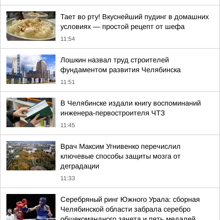
Тает во рту! Вкуснейший пудинг в домашних
условиях — простой рецепт от шефа
11:54
Лошкин назвал труд строителей
фундаментом развития Челябинска
11:51
В Челябинске издали книгу воспоминаний
инженера-первостроителя ЧТЗ
11:45
Врач Максим Угнивенко перечислил
ключевые способы защиты мозга от
деградации
11:33
Серебряный ринг Южного Урала: сборная
Челябинской области забрала серебро
общекомандного зачета и пять медалей