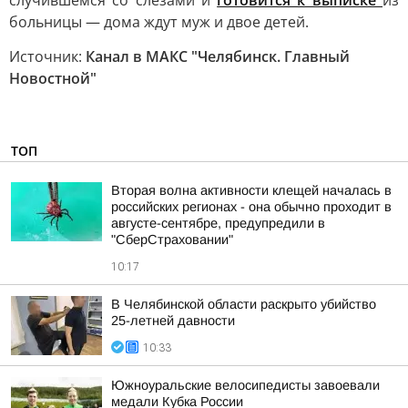
случившемся со слезами и
готовится к выписке
из
больницы — дома ждут муж и двое детей.
Источник:
Канал в МАКС "Челябинск. Главный
Новостной"
ТОП
Вторая волна активности клещей началась в
российских регионах - она обычно проходит в
августе-сентябре, предупредили в
"СберСтраховании"
10:17
В Челябинской области раскрыто убийство
25-летней давности
10:33
Южноуральские велосипедисты завоевали
медали Кубка России