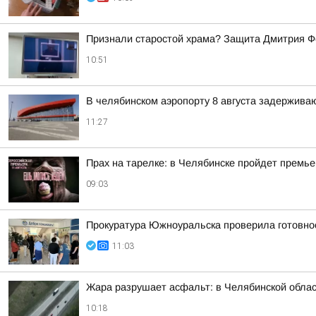
Признали старостой храма? Защита Дмитрия Фе
10:51
В челябинском аэропорту 8 августа задерживаю
11:27
Прах на тарелке: в Челябинске пройдет премь
09:03
Прокуратура Южноуральска проверила готовнос
11:03
Жара разрушает асфальт: в Челябинской облас
10:18