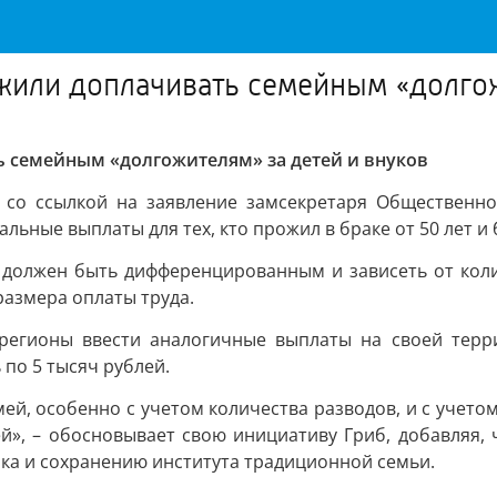
жили доплачивать семейным «долгож
 семейным «долгожителям» за детей и внуков
 со ссылкой на заявление замсекретаря Общественн
ьные выплаты для тех, кто прожил в браке от 50 лет и 
т должен быть дифференцированным и зависеть от коли
азмера оплаты труда.
егионы ввести аналогичные выплаты на своей терри
по 5 тысяч рублей.
емей, особенно с учетом количества разводов, и с учето
тей», – обосновывает свою инициативу Гриб, добавляя,
ка и сохранению института традиционной семьи.