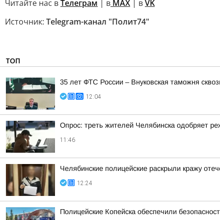
Читайте нас в
Телеграм
| в
MAX
| в
VK
Источник:
Telegram-канал "Полит74"
ТОП
35 лет ФТС России – Внуковская таможня сквоз
12:04
Опрос: треть жителей Челябинска одобряет р
11:46
Челябинские полицейские раскрыли кражу отеч
12:24
Полицейские Копейска обеспечили безопаснос