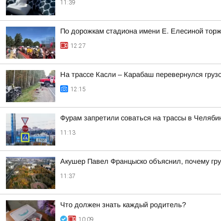
11:39
По дорожкам стадиона имени Е. Елесиной торж
12:27
На трассе Касли – Карабаш перевернулся груз
12:15
Фурам запретили соваться на трассы в Челяби
11:13
Акушер Павел Францыско объяснил, почему гр
11:37
Что должен знать каждый родитель?
10:09