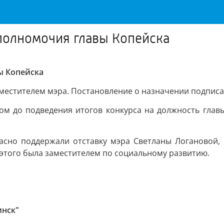
олномочия главы Копейска
ы Копейска
местителем мэра. Постановление о назначении подписал
ом до подведения итогов конкурса на должность глав
асно поддержали отставку мэра Светланы Логановой, 
о этого была заместителем по социальному развитию.
инск"