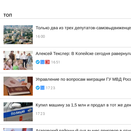
ТОП
Только два из трех депутатов-самовыдвиженце
16:00
Алексей Текслер: В Копейске сегодня раверну
16:51
Управление по вопросам миграции ГУ МВД Рос
17:23
Купил машину за 1,5 млн и продал в тот же д
17:23
Агаповский районный суд вынес приговор в от