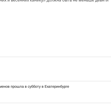
них и весенних каникул должна быть не меньше девяти
менов прошла в субботу в Екатеринбурге