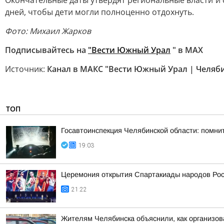
Окончательные даты утвердят региональные власти и 
дней, чтобы дети могли полноценно отдохнуть.
Фото: Михаил Жарков
Подписывайтесь на
"Вести Южный Урал
" в MAX
Источник:
Канал в МАКС "Вести Южный Урал | Челяб
ТОП
Госавтоинспекция Челябинской области: помни
19:03
Церемония открытия Спартакиады народов Росс
21:22
Жителям Челябинска объяснили, как организов