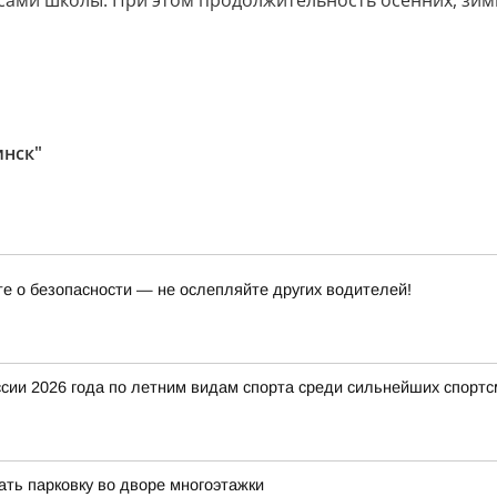
сами школы. При этом продолжительность осенних, зим
инск"
те о безопасности — не ослепляйте других водителей!
ии 2026 года по летним видам спорта среди сильнейших спортс
ать парковку во дворе многоэтажки