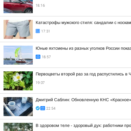
18:16
Катастрофы мужского стиля: сандалии с носка
17:31
Юные яхтсмены из разных уголков России пока
18:57
Первоцветы второй раз за год распустились в 
19:07
Дмитрий Саблин: Обновленную КНС «Красное» 
22:54
В здоровом теле - здоровый дух: работники п