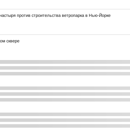
астыря против строительства ветропарка в Нью-Йорке
ом сквере