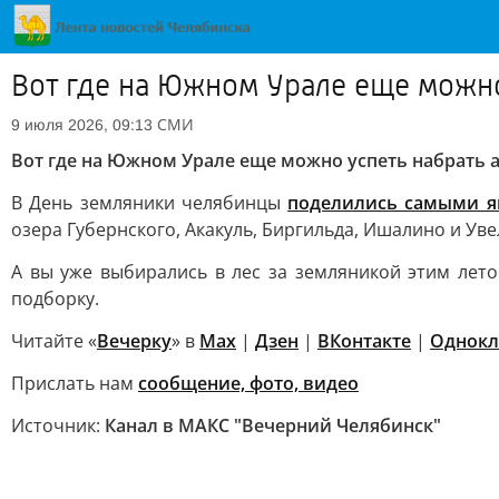
Вот где на Южном Урале еще можно
СМИ
9 июля 2026, 09:13
Вот где на Южном Урале еще можно успеть набрать
В День земляники челябинцы
поделились самыми я
озера Губернского, Акакуль, Биргильда, Ишалино и Уве
А вы уже выбирались в лес за земляникой этим ле
подборку.
Читайте «
Вечерку
» в
Max
|
Дзен
|
ВКонтакте
|
Однокл
Прислать нам
сообщение, фото, видео
Источник:
Канал в МАКС "Вечерний Челябинск"