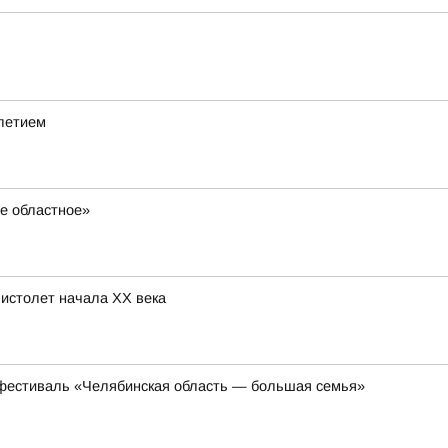
0летием
ое областное»
истолет начала XX века
т фестиваль «Челябинская область — большая семья»