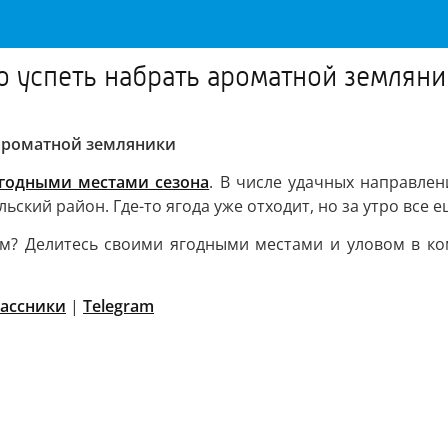
 успеть набрать ароматной земляни
 ароматной земляники
годными местами сезона
. В числе удачных направле
льский район. Где-то ягода уже отходит, но за утро все
том? Делитесь своими ягодными местами и уловом в к
ассники
|
Telegram