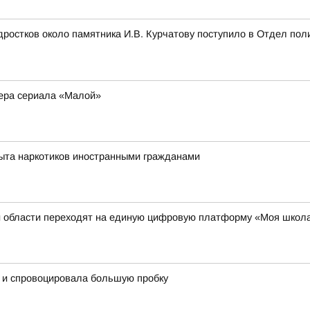
остков около памятника И.В. Курчатову поступило в Отдел пол
ьера сериала «Малой»
быта наркотиков иностранными гражданами
ой области переходят на единую цифровую платформу «Моя школ
е и спровоцировала большую пробку