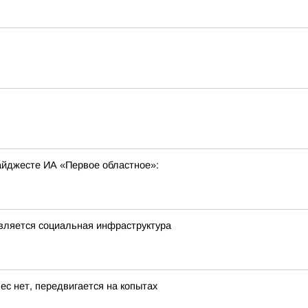
ь
дайджесте ИА «Первое областное»:
овляется социальная инфраструктура
ес нет, передвигается на копытах