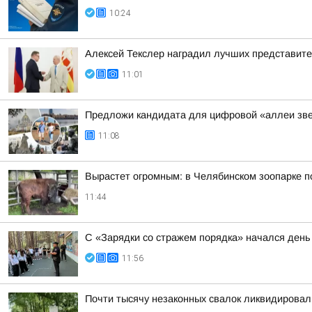
10:24
Алексей Текслер наградил лучших представит
11:01
Предложи кандидата для цифровой «аллеи звезд
11:08
Вырастет огромным: в Челябинском зоопарке 
11:44
С «Зарядки со стражем порядка» начался день 
11:56
Почти тысячу незаконных свалок ликвидировали