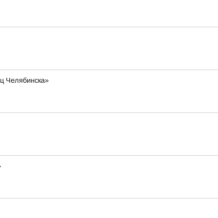
иц Челябинска»
»