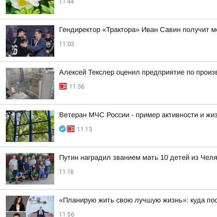
11:44
Гендиректор «Трактора» Иван Савин получит м
11:03
Алексей Текслер оценил предприятие по произ
11:36
Ветеран МЧС России - пример активности и ж
11:13
Путин наградил званием мать 10 детей из Чел
11:18
«Планирую жить свою лучшую жизнь»: куда по
11:56