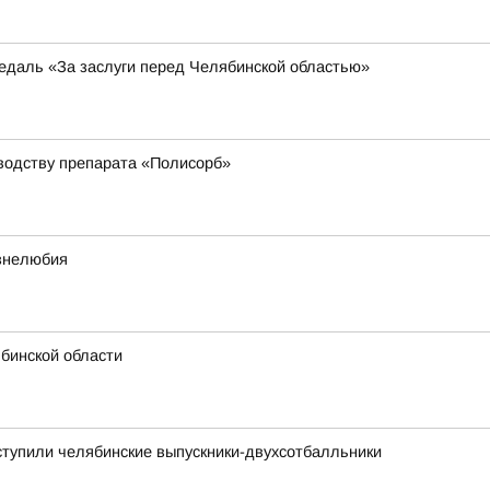
едаль «За заслуги перед Челябинской областью»
водству препарата «Полисорб»
изнелюбия
ябинской области
ступили челябинские выпускники-двухсотбалльники