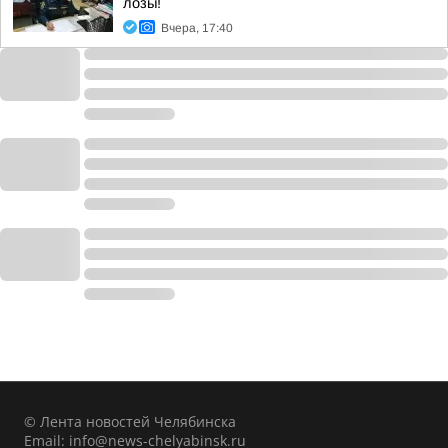
лозы!
Вчера, 17:40
© Лента новостей Челябинска
Email:
info@news-chelyabinsk.ru