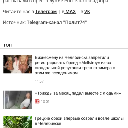
рассказали в пресс-службе Россельхознадзора.
Читайте нас в
Телеграм
| в
MAX
| в
VK
Источник:
Telegram-канал "Полит74"
ТОП
Бизнесмену из Челябинска запретили
регистрировать бренд «Mellstroy» из-за
скандальной репутации треш-стримера с
этим же псевдонимом
11:57
«Трижды за месяц падал вместе с людьми»
10:01
Грецкие орехи впервые созрели возле школы
в Челябинске