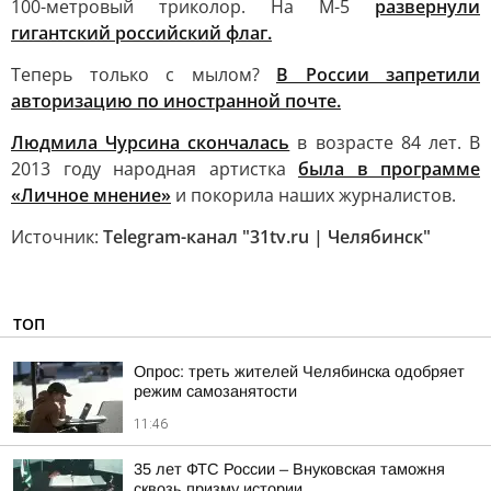
100-метровый триколор. На М-5
развернули
гигантский российский флаг.
Теперь только с мылом?
В России запретили
авторизацию по иностранной почте.
Людмила Чурсина скончалась
в возрасте 84 лет. В
2013 году народная артистка
была в программе
«Личное мнение»
и покорила наших журналистов.
Источник:
Telegram-канал "31tv.ru | Челябинск"
ТОП
Опрос: треть жителей Челябинска одобряет
режим самозанятости
11:46
35 лет ФТС России – Внуковская таможня
сквозь призму истории