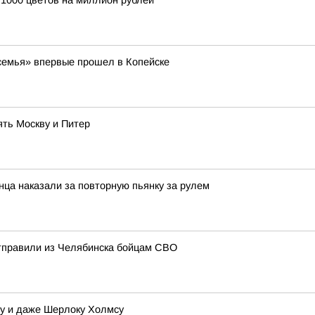
 1000 цветов на миллион рублей
семья» впервые прошел в Копейске
ть Москву и Питер
нца наказали за повторную пьянку за рулем
отправили из Челябинска бойцам СВО
у и даже Шерлоку Холмсу