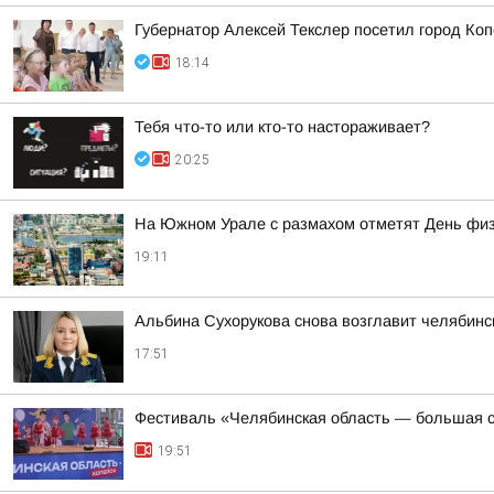
Губернатор Алексей Текслер посетил город Ко
18:14
Тебя что-то или кто-то настораживает?
20:25
На Южном Урале с размахом отметят День физ
19:11
Альбина Сухорукова снова возглавит челябинск
17:51
Фестиваль «Челябинская область — большая с
19:51