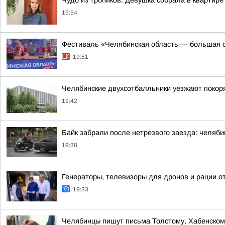
Чудо из тропиков. Девушка собрала в квартире
19:54
Фестиваль «Челябинская область — большая 
19:51
Челябинские двухсотбалльники уезжают покоря
19:42
Байк забрали после нетрезвого заезда: челяби
19:38
Генераторы, телевизоры для дронов и рации 
19:33
Челябинцы пишут письма Толстому, Хабенском