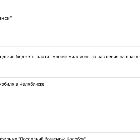
инск"
одские бюджеты платят многие миллионы за час пения на празд
мобиля в Челябинске
 фильме "Последний богатырь: Колобок"