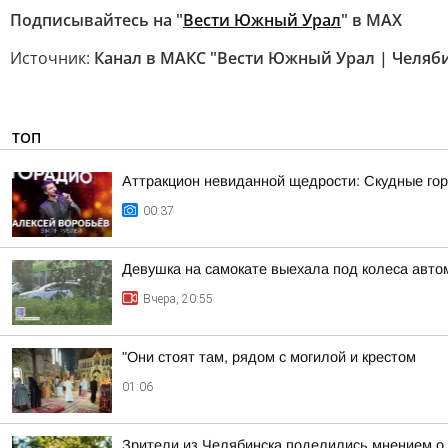
Подписывайтесь на "
Вести Южный Урал
" в MAХ
Источник:
Канал в МАКС "Вести Южный Урал | Челяб
ТОП
Аттракцион невиданной щедрости: Скудные гор
00:37
Девушка на самокате выехала под колеса авто
Вчера, 20:55
"Они стоят там, рядом с могилой и крестом
01:06
Зрители из Челябинска поделились мнением о