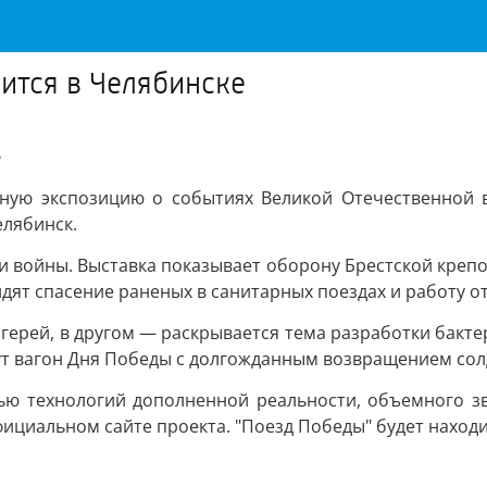
вится в Челябинске
е
жную экспозицию о событиях Великой Отечественной в
елябинск.
хи войны. Выставка показывает оборону Брестской крепо
дят спасение раненых в санитарных поездах и работу о
агерей, в другом — раскрывается тема разработки бак
т вагон Дня Победы с долгожданным возвращением сол
ю технологий дополненной реальности, объемного зву
ициальном сайте проекта. "Поезд Победы" будет находи