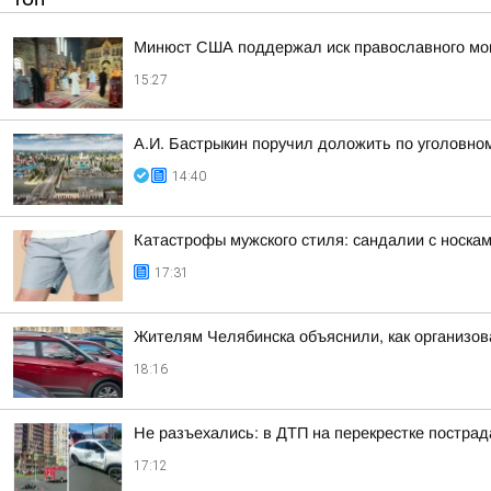
Минюст США поддержал иск православного мон
15:27
А.И. Бастрыкин поручил доложить по уголовном
14:40
Катастрофы мужского стиля: сандалии с носка
17:31
Жителям Челябинска объяснили, как организов
18:16
Не разъехались: в ДТП на перекрестке постра
17:12