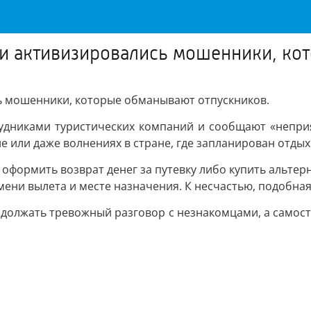
ии активизировались мошенники, к
сь мошенники, которые обманывают отпускников.
рудниками туристических компаний и сообщают «непр
е или даже волнениях в стране, где запланирован отдых
 оформить возврат денег за путевку либо купить альте
мени вылета и месте назначения. К несчастью, подобн
одолжать тревожный разговор с незнакомцами, а самост