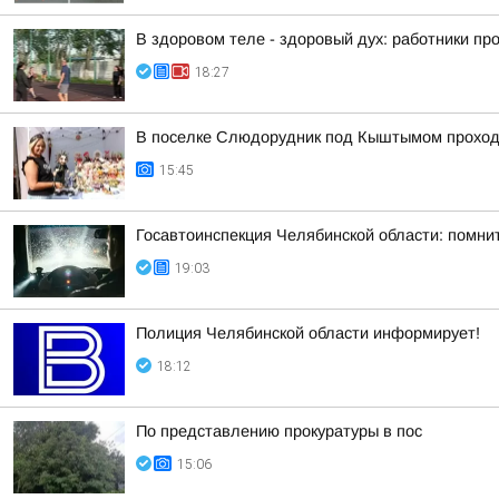
В здоровом теле - здоровый дух: работники п
18:27
В поселке Слюдорудник под Кыштымом проход
15:45
Госавтоинспекция Челябинской области: помни
19:03
Полиция Челябинской области информирует!
18:12
По представлению прокуратуры в пос
15:06