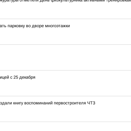
рокуратуры отметили День физкультурника активными тренировка
ать парковку во дворе многоэтажки
ицей с 25 декабря
издали книгу воспоминаний первостроителя ЧТЗ