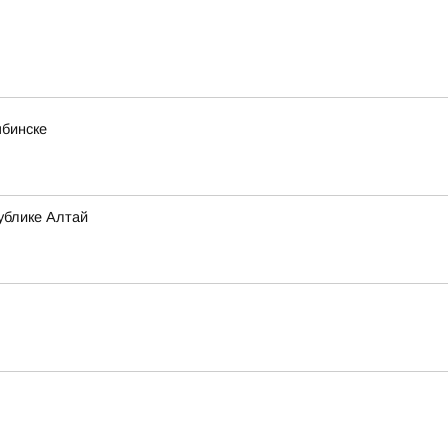
ябинске
ублике Алтай