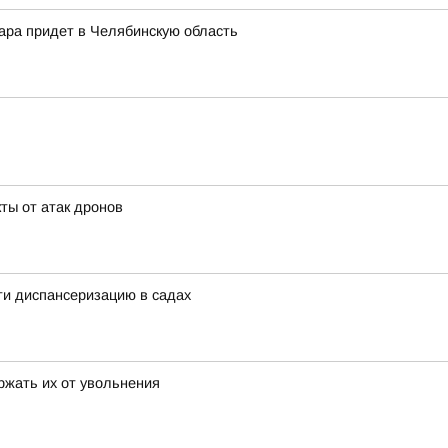
жара придет в Челябинскую область
ты от атак дронов
ти диспансеризацию в садах
ржать их от увольнения