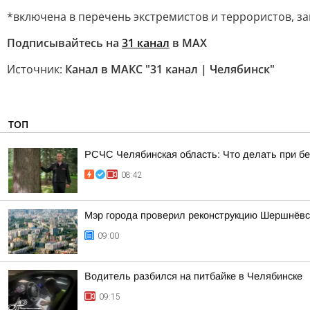
*включена в перечень экстремистов и террористов, з
Подписывайтесь на
31 канал
в МАХ
Источник:
Канал в МАКС "31 канал | Челябинск"
ТОП
РСЧС Челябинская область: Что делать при б
08:42
Мэр города проверил реконструкцию Шершнёвск
09:00
Водитель разбился на питбайке в Челябинске
09:15