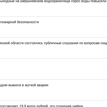
выходные на Шершневском водохранилище сброс воды повысили д
 пожарной безопасности
нской области состоялись публичные слушания по вопросам соц
удом выжили в жуткой аварии
составляет 19,9 млрд рублей, это солидная цифра