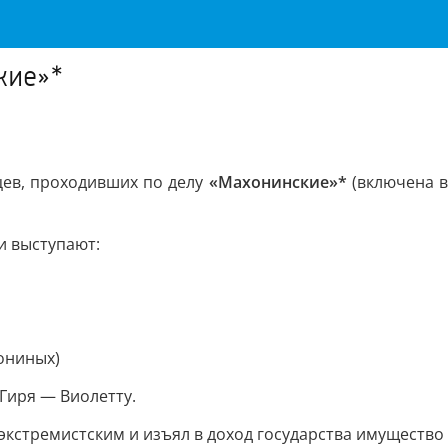
кие»*
цев, проходивших по делу
«Махонинские»*
(включена в
и выступают:
ониных)
 Гиря — Виолетту.
кстремистским и изъял в доход государства имущество н