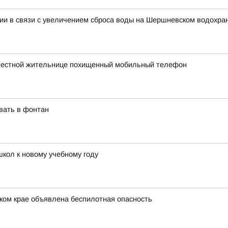
гии в связи с увеличением сброса воды на Шершневском водохр
 местной жительнице похищенный мобильный телефон
вать в фонтан
школ к новому учебному году
ком крае объявлена беспилотная опасность