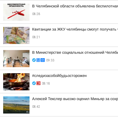
В Челябинской области объявлена беспилотна
08:28
Квитанции за ЖКУ челябинцы смогут получать 
08:21
В Министерстве социальных отношений Челяби
09:33
#следизасобойбудьосторожен
08:18
Алексей Текслер высоко оценил Миньяр за сох
08:42