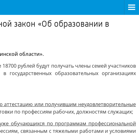
ой закон «Об образовании в
инской области».
18700 рублей будут получать члены семей участников
в государственных образовательных организациях
ую аттестацию или получившим неудовлетворительные
овки по профессиям рабочих, должностям служащих;
, уже обучающихся по программам профессиональной
ессиям, связанным с тяжелыми работами и условиями