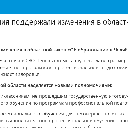
ия поддержали изменения в областн
менения в областной закон «Об образовании в Челяб
частников СВО. Теперь ежемесячную выплату в размере 
ение по программам профессиональной подготовки 
жности здоровья.
кой области наделяется новыми полномочиями:
тиклассникам, не прошедшим государственную итогов
ого обучения по программам профессиональной подгот
рофессионального обучения для несовершеннолетних
чить дополнительное профессиональное обучение проф
они смогут получить допуск к таким работам.