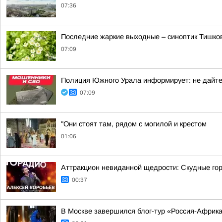
07:36
Последние жаркие выходные – синоптик Тишков
07:09
Полиция Южного Урала информирует: не дайте
07:09
"Они стоят там, рядом с могилой и крестом
01:06
Аттракцион невиданной щедрости: Скудные гор
00:37
В Москве завершился блог-тур «Россия-Африк