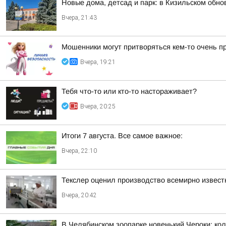
Новые дома, детсад и парк: в Кизильском обн
Вчера, 21:43
Мошенники могут притворяться кем-то очень п
Вчера, 19:21
Тебя что-то или кто-то настораживает?
Вчера, 20:25
Итоги 7 августа. Все самое важное:
Вчера, 22:10
Текслер оценил производство всемирно извест
Вчера, 20:42
В Челябинском зоопарке новенький Чероки: кол