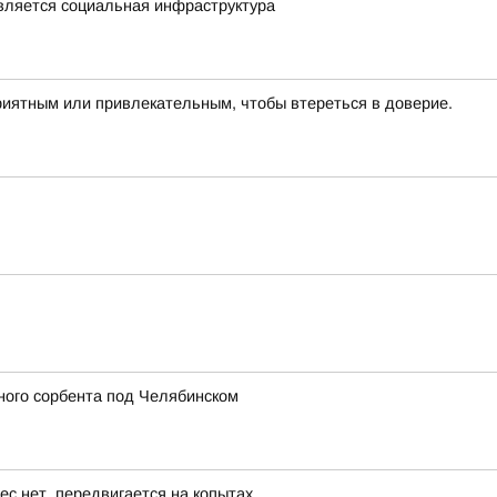
овляется социальная инфраструктура
риятным или привлекательным, чтобы втереться в доверие.
ного сорбента под Челябинском
ес нет, передвигается на копытах