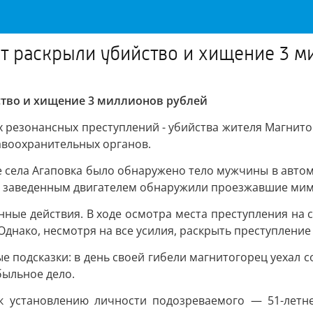
ет раскрыли убийство и хищение 3 
йство и хищение 3 миллионов рублей
резонансных преступлений - убийства жителя Магнитог
авоохранительных органов.
е села Агаповка было обнаружено тело мужчины в автом
 с заведенным двигателем обнаружили проезжавшие ми
ные действия. В ходе осмотра места преступления на с
днако, несмотря на все усилия, раскрыть преступление 
е подсказки: в день своей гибели магнитогорец уехал с
быльное дело.
к установлению личности подозреваемого — 51-летне