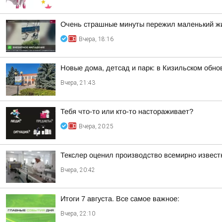
Очень страшные минуты пережил маленький жи
Вчера, 18:16
Новые дома, детсад и парк: в Кизильском обн
Вчера, 21:43
Тебя что-то или кто-то настораживает?
Вчера, 20:25
Текслер оценил производство всемирно извест
Вчера, 20:42
Итоги 7 августа. Все самое важное:
Вчера, 22:10