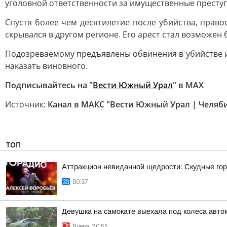
уголовной ответственности за имущественные преступ
Спустя более чем десятилетие после убийства, прав
скрывался в другом регионе. Его арест стал возможен
Подозреваемому предъявлены обвинения в убийстве и
наказать виновного.
Подписывайтесь на "
Вести Южный Урал
" в MAХ
Источник:
Канал в МАКС "Вести Южный Урал | Челяб
ТОП
Аттракцион невиданной щедрости: Скудные гор
00:37
Девушка на самокате выехала под колеса авто
Вчера, 20:55