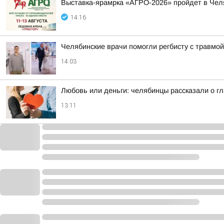
Выставка-ярамрка «АГРО-2026» пройдет в Чел
14:16
Челябинские врачи помогли регбисту с травмой
14:03
Любовь или деньги: челябинцы рассказали о гл
13:11