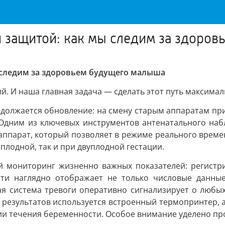
 защитой: как мы следим за здоро
 следим за здоровьем будущего малыша
. И наша главная задача — сделать этот путь максима
должается обновление: на смену старым аппаратам пр
Одним из ключевых инструментов антенатального на
ппарат, который позволяет в режиме реального време
плодной, так и при двуплодной гестации.
мониторинг жизненно важных показателей: регистри
сти наглядно отображает не только числовые данны
ая система тревоги оперативно сигнализирует о любы
результатов используется встроенный термопринтер, 
ии течения беременности. Особое внимание уделено пр