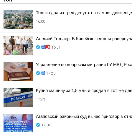
Только два из трех депутатов-самовыдвиженце
16:00
Алексей Текслер: В Копейске сегодня раверну
16:51
Управление по вопросам миграции ГУ МВД Рос
17:23
Купил машину за 1,5 млн и продал в тот же д
17:23
Агаповский районный суд вынес приговор в от
17:04