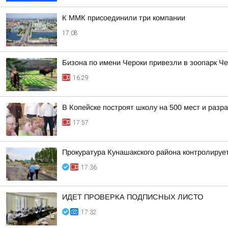
К ММК присоединили три компании
17:08
Бизона по имени Чероки привезли в зоопарк Ч
16:29
В Копейске построят школу на 500 мест и раз
17:57
Прокуратура Кунашакского района контролируе
17:36
ИДЕТ ПРОВЕРКА ПОДПИСНЫХ ЛИСТО
17:32