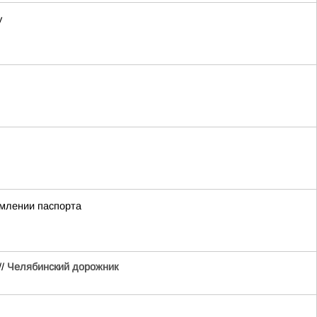
у
рмлении паспорта
//
Челябинский дорожник