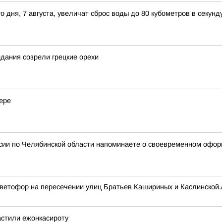
дня, 7 августа, увеличат сброс воды до 80 кубометров в секунд
идания созрели грецкие орехи
ере
сии по Челябинской области напоминаете о своевременном офо
н светофор на пересечении улиц Братьев Кашириных и Каслинской.
астили ежонкасироту