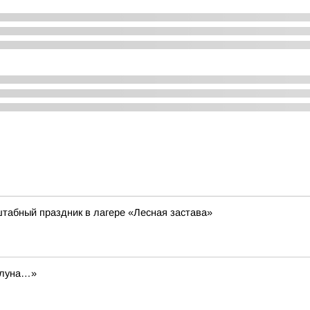
табный праздник в лагере «Лесная застава»
я луна…»