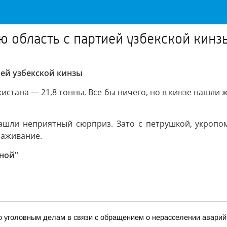
ю область с партией узбекской кинз
ией узбекской кинзы
истана — 21,8 тонны. Все бы ничего, но в кинзе нашли 
ашли неприятный сюрприз. Зато с петрушкой, укропо
раживание.
ной"
 уголовным делам в связи с обращением о нерасселении аварийн