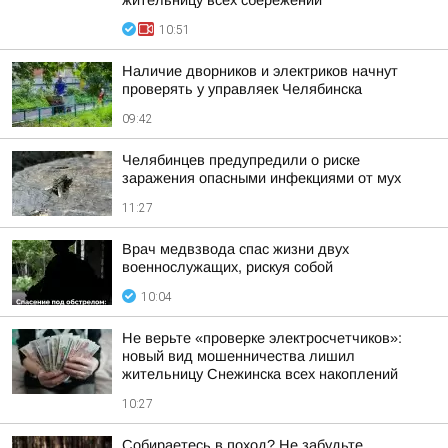
жительницу всех сбережений
10:51
Наличие дворников и электриков начнут
проверять у управляек Челябинска
09:42
Челябинцев предупредили о риске
заражения опасными инфекциями от мух
11:27
Врач медвзвода спас жизни двух
военнослужащих, рискуя собой
10:04
Не верьте «проверке электросчетчиков»:
новый вид мошенничества лишил
жительницу Снежинска всех накоплений
10:27
Собираетесь в поход? Не забудьте