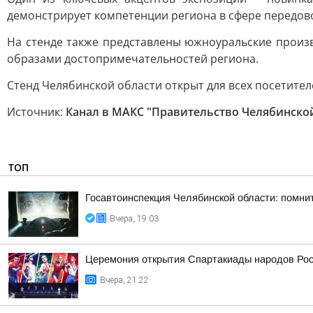
демонстрирует компетенции региона в сфере передо
На стенде также представлены южноуральские произв
образами достопримечательностей региона.
Стенд Челябинской области открыт для всех посетител
Источник:
Канал в МАКС "Правительство Челябинско
ТОП
Госавтоинспекция Челябинской области: помни
Вчера, 19:03
Церемония открытия Спартакиады народов Росс
Вчера, 21:22