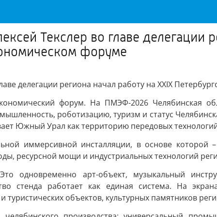
ексей Текслер во главе делегации р
ономическом форуме
главе делегации региона начал работу на XXIX Петерб
экономический форум. На ПМЭФ-2026 Челябинская обл
мышленность, роботизацию, туризм и статус Челябинска 
ает Южный Урал как территорию передовых технологий,
ьной иммерсивной инсталляции, в основе которой –
оды, ресурсной мощи и индустриальных технологий рег
 Это одновременно арт-объект, музыкальный инстр
во стенда работает как единая система. На экран
и туристических объектов, культурных памятников реги
 челябинского производства: универсальный промы