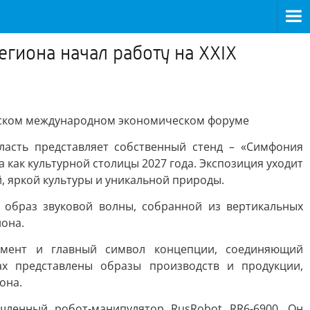
егиона начал работу на XXIX
ургском международном экономическом форуме
асть представляет собственный стенд – «Симфония
как культурной столицы 2027 года. Экспозиция уходит
 яркой культуры и уникальной природы.
 образ звуковой волны, собранной из вертикальных
иона.
умент и главный символ концепции, соединяющий
ах представлены образы производств и продукции,
она.
шленный робот-манипулятор RusRobot RR6-6900. Он