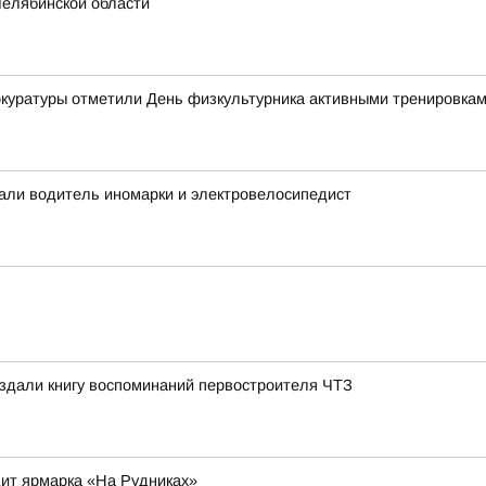
Челябинской области
рокуратуры отметили День физкультурника активными тренировка
дали водитель иномарки и электровелосипедист
издали книгу воспоминаний первостроителя ЧТЗ
ит ярмарка «На Рудниках»