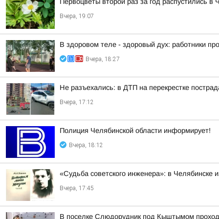
Первоцветы второй раз за год распустились в 
Вчера, 19:07
В здоровом теле - здоровый дух: работники п
Вчера, 18:27
Не разъехались: в ДТП на перекрестке постра
Вчера, 17:12
Полиция Челябинской области информирует!
Вчера, 18:12
«Судьба советского инженера»: в Челябинске 
Вчера, 17:45
В поселке Слюдорудник под Кыштымом проход