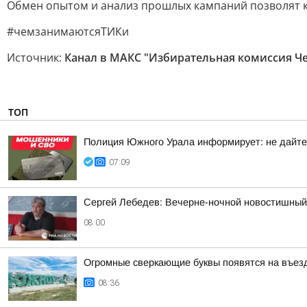
Обмен опытом и анализ прошлых кампаний позволят ко
#чемзанимаютсяТИКи
Источник:
Канал в МАКС "Избирательная комиссия Ч
ТОП
Полиция Южного Урала информирует: не дайте
07:09
Сергей Лебедев: Вечерне-ночной новостишный 
08:00
Огромные сверкающие буквы появятся на въез
08:36