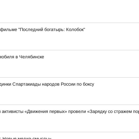
 фильме "Последний богатырь: Колобок"
мобиля в Челябинске
инки Спартакиады народов России по боксу
и активисты «Движения первых» провели «Зарядку со стражем п
а: Новые медиа-смыслы»