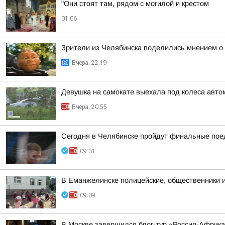
"Они стоят там, рядом с могилой и крестом
01:06
Зрители из Челябинска поделились мнением о
Вчера, 22:19
Девушка на самокате выехала под колеса авто
Вчера, 20:55
Сегодня в Челябинске пройдут финальные поед
09:31
В Еманжелинске полицейские, общественники 
09:09
В Москве завершился блог-тур «Россия-Африк