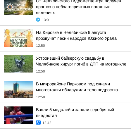
От Челябинского Гидрометцентра получен
прогноз о неблагоприятных погодных
явлениях
13:01
На Кировке в Челябинске 9 августа
прозвучат песни народов Южного Урала
12:50
Устроивший байкерскую свадьбу в
Челябинске хирург погиб в ДТП на мотоцикле
12:50
В микрорайоне Парковом под окнами
многоэтажки обнаружили тело подростка
12:50
Взяли 5 медалей и заняли серебряный
пьедестал
12:42