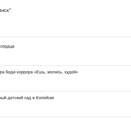
инск"
 сердца
ера боди-хоррора «Ешь, молись, худей»
ый детский сад в Копейске