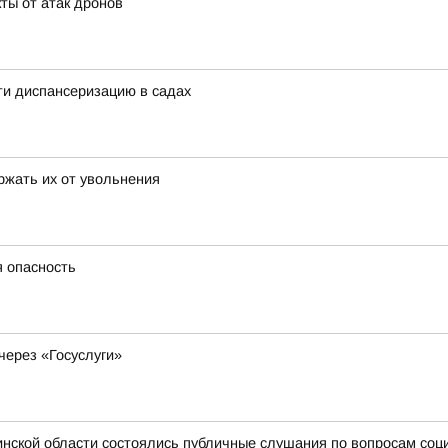
ты от атак дронов
ти диспансеризацию в садах
ржать их от увольнения
я опасность
через «Госуслуги»
нской области состоялись публичные слушания по вопросам соц