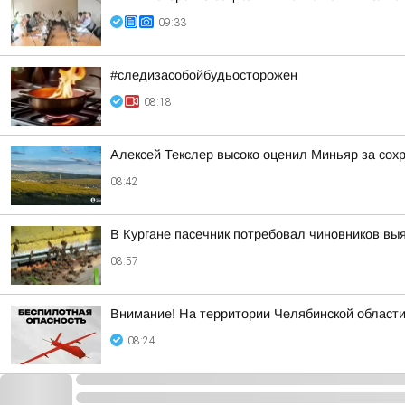
09:33
#следизасобойбудьосторожен
08:18
Алексей Текслер высоко оценил Миньяр за сох
08:42
В Кургане пасечник потребовал чиновников вы
08:57
Внимание! На территории Челябинской област
08:24