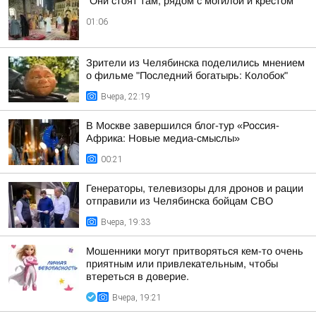
"Они стоят там, рядом с могилой и крестом
01:06
Зрители из Челябинска поделились мнением
о фильме "Последний богатырь: Колобок"
Вчера, 22:19
В Москве завершился блог-тур «Россия-
Африка: Новые медиа-смыслы»
00:21
Генераторы, телевизоры для дронов и рации
отправили из Челябинска бойцам СВО
Вчера, 19:33
Мошенники могут притворяться кем-то очень
приятным или привлекательным, чтобы
втереться в доверие.
Вчера, 19:21