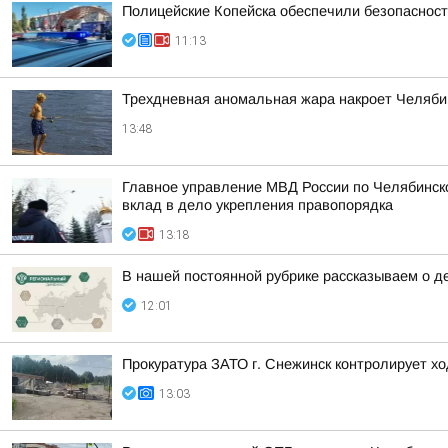
Полицейские Копейска обеспечили безопаснос
11:13
Трехдневная аномальная жара накроет Челяби
13:48
Главное управление МВД России по Челябинск
вклад в дело укрепления правопорядка
13:18
В нашей постоянной рубрике рассказываем о д
12:01
Прокуратура ЗАТО г. Снежинск контролирует хо
13:03