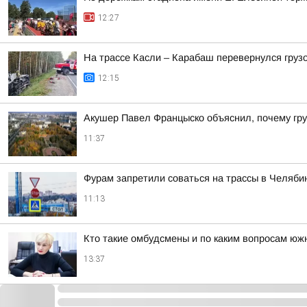
12:27
На трассе Касли – Карабаш перевернулся груз
12:15
Акушер Павел Францыско объяснил, почему гр
11:37
Фурам запретили соваться на трассы в Челяби
11:13
Кто такие омбудсмены и по каким вопросам юж
13:37