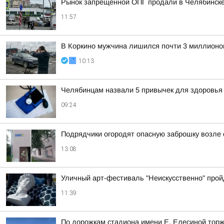
Рынок запрещенной ОПГ продали в Челябинск
11:57
В Коркино мужчина лишился почти 3 миллионов
10:13
Челябинцам назвали 5 привычек для здоровья
09:24
Подрядчики огородят опасную заброшку возле 
13:08
Уличный арт-фестиваль "Неискусственно" прой
11:39
По дорожкам стадиона имени Е. Елесиной торж