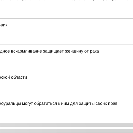
овик
удное вскармливание защищает женщину от рака
нской области
ноуральцы могут обратиться к ним для защиты своих прав