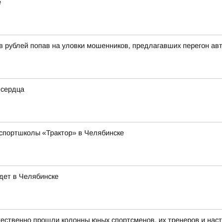
е
 рублей попав на уловки мошенников, предлагавших перегон ав
 сердца
спортшколы «Трактор» в Челябинске
дет в Челябинске
ественно прошли колонны юных спортсменов, их тренеров и нас