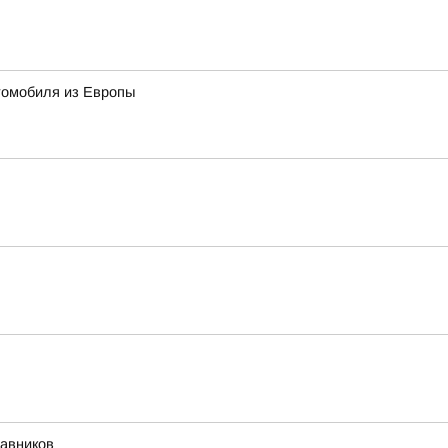
томобиля из Европы
тавников