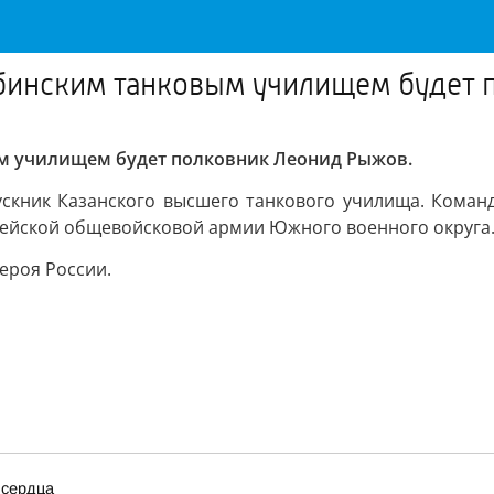
бинским танковым училищем будет
м училищем будет полковник Леонид Рыжов.
ускник Казанского высшего танкового училища. Команд
рдейской общевойсковой армии Южного военного округа
Героя России.
 сердца