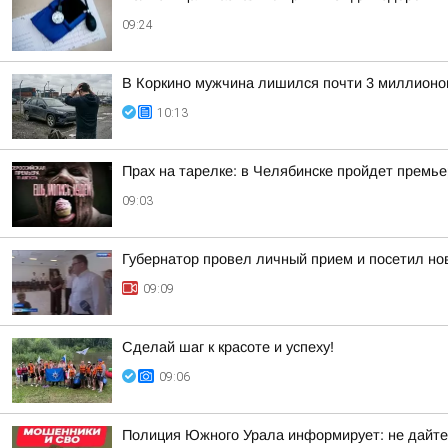
09:24
В Коркино мужчина лишился почти 3 миллионов
10:13
Прах на тарелке: в Челябинске пройдет премь
09:03
Губернатор провел личный прием и посетил нов
09:09
Сделай шаг к красоте и успеху!
09:06
Полиция Южного Урала информирует: не дайте