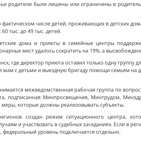
 чьи родители были лишены или ограничены в родительск
фактическом числе детей, проживающих в детских домах 
60 тыс. до 49 тыс. детей.
етские дома и приюты в семейные центры поддержки,
ионарных мест удалось сократить на 19%, а высвобожде
нск, где директор приюта оставил только одну группу д
я мам с детьми и выездную бригаду помощи семьям на 
анимается межведомственная рабочая группа по вопрос
рта, подписанная Минпросвещения, Минтрудом, Минз
 и меры, которые должны реализовывать субъекты.
регионов создан режим ситуационного центра, кото
учаям и участвовать в судебных заседаниях. Если в рег
й, федеральный уровень подключается отдельно.