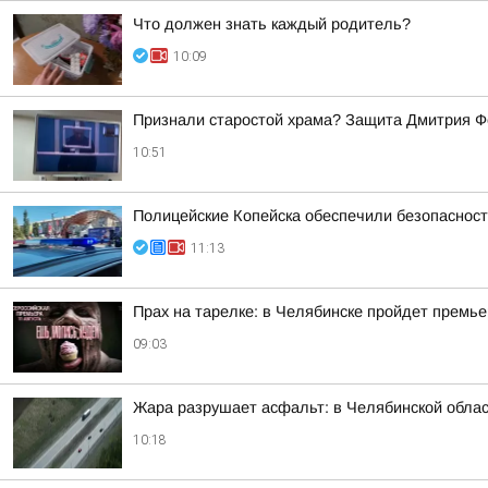
Что должен знать каждый родитель?
10:09
Признали старостой храма? Защита Дмитрия Фе
10:51
Полицейские Копейска обеспечили безопаснос
11:13
Прах на тарелке: в Челябинске пройдет премь
09:03
Жара разрушает асфальт: в Челябинской облас
10:18