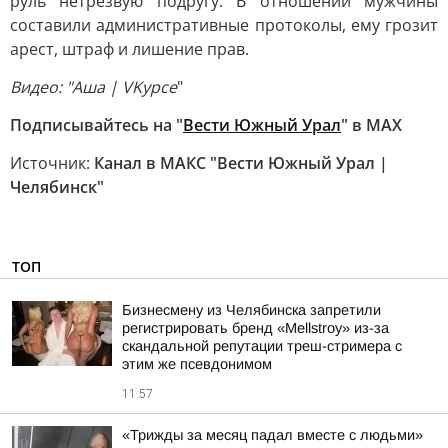
руль нетрезвую подругу. В отношении мужчины
составили административные протоколы, ему грозит
арест, штраф и лишение прав.
Видео: "Аша | VKурсе
"
Подписывайтесь на "
Вести Южный Урал
" в MAХ
Источник:
Канал в МАКС "Вести Южный Урал |
Челябинск"
ТОП
Бизнесмену из Челябинска запретили
регистрировать бренд «Mellstroy» из-за
скандальной репутации треш-стримера с
этим же псевдонимом
11:57
«Трижды за месяц падал вместе с людьми»