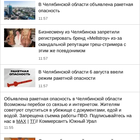
В Челябинской области объявлена ракетная
опасность
11:57
Бизнесмену из Челябинска запретили
регистрировать бренд «Mellstroy» из-за
скандальной репутации треш-стримера с
этим же псевдонимом
11:57
В Челябинской области 6 августа ввели
режим ракетной опасности
11:57
Объявлена ракетная опасность в Челябинской области
Возможны перебои со связью и интернетом. Жителям
советуют спуститься в убежище с документами, едой и
водой. Запрещена съемка работы ПВО. Подписывайтесь на
нас в
MAХ
|
ТГ
//
Коммерсантъ Южный Урал
11:55