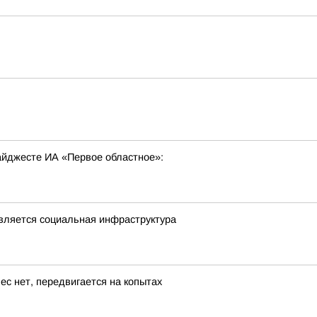
ь
дайджесте ИА «Первое областное»:
овляется социальная инфраструктура
ес нет, передвигается на копытах