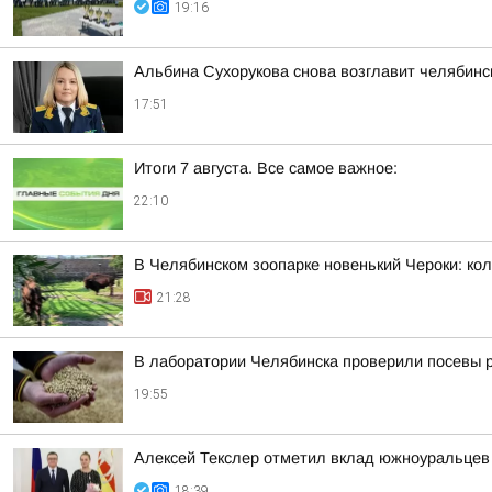
19:16
Альбина Сухорукова снова возглавит челябинск
17:51
Итоги 7 августа. Все самое важное:
22:10
В Челябинском зоопарке новенький Чероки: кол
21:28
В лаборатории Челябинска проверили посевы 
19:55
Алексей Текслер отметил вклад южноуральцев 
18:39