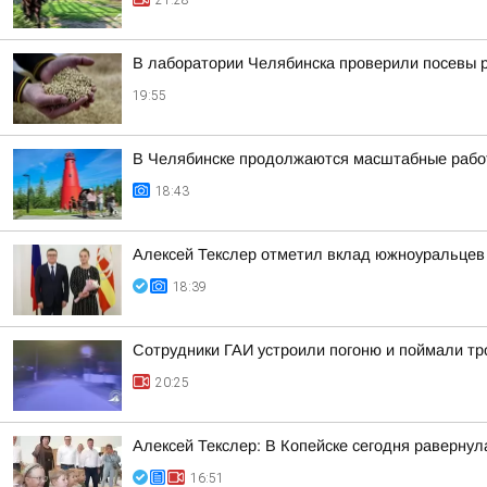
21:28
В лаборатории Челябинска проверили посевы 
19:55
В Челябинске продолжаются масштабные работ
18:43
Алексей Текслер отметил вклад южноуральцев 
18:39
Сотрудники ГАИ устроили погоню и поймали тр
20:25
Алексей Текслер: В Копейске сегодня раверну
16:51