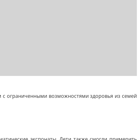
м с ограниченными возможностями здоровья из семей
матические экспонаты. Дети также смогли примерить