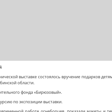
й
нической выставке состоялось вручение подарков детя
бинской области.
ительного фонда «Бирюзовый».
урсию по экспозиции выставки.
овременной работе огнеборцев, показали макеты и те