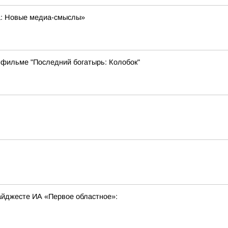
а: Новые медиа-смыслы»
 фильме "Последний богатырь: Колобок"
ь
дайджесте ИА «Первое областное»: