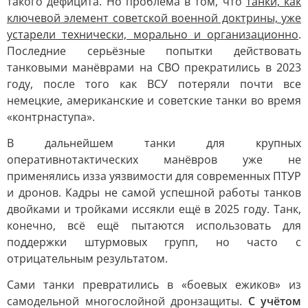
такого дефицита. Но проблема в том, что
танки, как
ключевой элемент советской военной доктрины, уже
устарели технически, морально и организационно
.
Последние серьёзные попытки действовать
танковыми манёврами на СВО прекратились в 2023
году, после того как ВСУ потеряли почти все
немецкие, американские и советские танки во время
«контрнаступа».
В дальнейшем танки для крупных
оперативнотактических манёвров уже не
применялись изза уязвимости для современных ПТУР
и дронов. Кадры не самой успешной работы танков
двойками и тройками иссякли ещё в 2025 году. Танк,
конечно, всё ещё пытаются использовать для
поддержки штурмовых групп, но часто с
отрицательным результатом.
Сами танки превратились в «боевых ежиков» из
самодельной многослойной дронзащиты.
С учётом