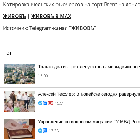
Котировка июльских фьючерсов на сорт Brent на лондо
ЖИВОВЪ
|
ЖИВОВЪ В МАХ
Источник:
Telegram-канал "ЖИВОВЪ"
ТОП
Только два из трех депутатов-самовыдвиженце
16:00
Алексей Текслер: В Копейске сегодня раверну
16:51
Управление по вопросам миграции ГУ МВД Рос
17:23