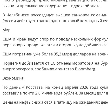
Роспотребнадзор приостановил реализацию в России 
выявили превышение содержания гидрокарбоната.
В Челябинске воссоздадут высшее танковое команд
России действует только один танковый командный вуз
Мир:
США и Иран ведут спор по поводу нескольких формул
переговоры продолжаются и стороны уже добились за
США потратили уже более 95,2 млрд долларов на военн
Норвегия добивается от ЕС отмены моратория на бур
энергоресурсов, сообщило агентство Bloomberg.
Экономика:
По данным Росстата, на конец апреля 2026 года су
составила почти 2,8 миллиарда рублей. За месяц долг 
Цены на нефть снижаются в пятницу на ожиданиях де