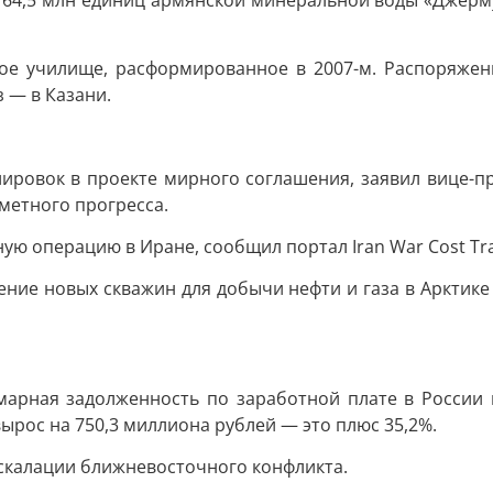
64,5 млн единиц армянской минеральной воды «Джермук
ное училище, расформированное в 2007-м. Распоряже
 — в Казани.
ировок в проекте мирного соглашения, заявил вице-пр
метного прогресса.
ую операцию в Иране, сообщил портал Iran War Cost Tra
ение новых скважин для добычи нефти и газа в Арктике
ммарная задолженность по заработной плате в России 
вырос на 750,3 миллиона рублей — это плюс 35,2%.
эскалации ближневосточного конфликта.