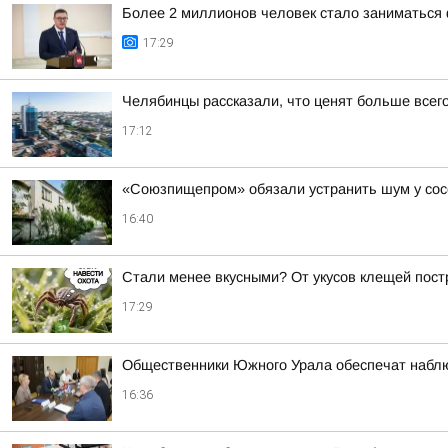
Более 2 миллионов человек стало заниматься 
17:29
Челябинцы рассказали, что ценят больше всего
17:12
«Союзпищепром» обязали устранить шум у сос
16:40
Стали менее вкусными? От укусов клещей пос
17:29
Общественники Южного Урала обеспечат наблю
16:36