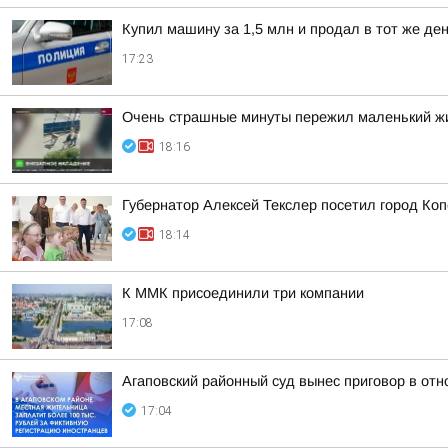
Купил машину за 1,5 млн и продал в тот же д
17:23
Очень страшные минуты пережил маленький жи
18:16
Губернатор Алексей Текслер посетил город Ко
18:14
К ММК присоединили три компании
17:08
Агаповский районный суд вынес приговор в от
17:04