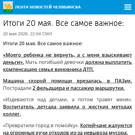
Итоги 20 мая. Все самое важное:
СМИ
20 мая 2026, 22:04
Итоги 20 мая. Все самое важное:
«Моего ребенка не вернуть, а с меня взыскивают
деньги».
Мать погибшей девочки
должна выплатить
компенсацию семье виновника ДТП.
Машина скорой помощи врезалась в ПАЗик.
Пострадали
2 фельдшера и пассажир маршрутки.
«Издеваются над детьми, а потом травят меня».
Воспитатель детсада заявила о жестких методах
коллег.
«Превратили город в помойку».
Копейчане жалуются
на огромные кучи отходов из-за невывоза мусора.