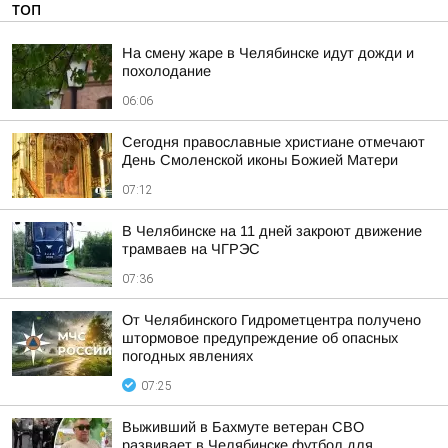
ТОП
На смену жаре в Челябинске идут дожди и
похолодание
06:06
Сегодня православные христиане отмечают
День Смоленской иконы Божией Матери
07:12
В Челябинске на 11 дней закроют движение
трамваев на ЧГРЭС
07:36
От Челябинского Гидрометцентра получено
штормовое предупреждение об опасных
погодных явлениях
07:25
Выживший в Бахмуте ветеран СВО
развивает в Челябинске футбол для