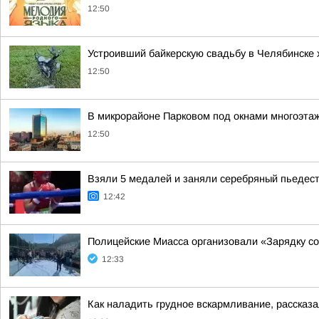
12:50
Устроивший байкерскую свадьбу в Челябинске 
12:50
В микрорайоне Парковом под окнами многоэта
12:50
Взяли 5 медалей и заняли серебряный пьедес
12:42
Полицейские Миасса организовали «Зарядку с
12:33
Как наладить грудное вскармливание, рассказ