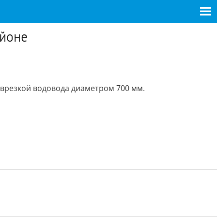
айоне
реврезкой водовода диаметром 700 мм.