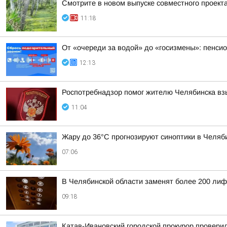
Смотрите в новом выпуске совместного проек
11:18
От «очереди за водой» до «госизмены»: пенси
12:13
Роспотребнадзор помог жителю Челябинска взы
11:04
Жару до 36°С прогнозируют синоптики в Челяб
07:06
В Челябинской области заменят более 200 лиф
09:18
Катав-Ивановский городской прокурор провер