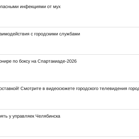
опасными инфекциями от мух
заимодействия с городскими службами
рнире по боксу на Спартакиаде-2026
ставкой! Смотрите в видеосюжете городского телевидения город
рять у управляек Челябинска