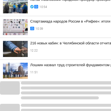
10:54
Спартакиада народов России в «Рифее»: итоги
10:39
216 новых кабин: в Челябинской области отчит
12:22
Лошкин назвал труд строителей фундаментом 
11:51