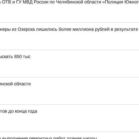
та ОТВ и ГУ МВД России по Челябинской области «Полиция Южног
онеры из Озерска лишились более миллиона рублей в результат
скать 850 тыс
инской области
тов до конца года
ил выполнение ремонтных работ здания школы