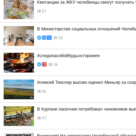
Квитанции за ЖКУ челябинцы смогут получать 
08:21
В Министерстве социальных отношений Челяби
09:33
#следизасобойбудьосторожен
08:18
Алексей Текслер высоко оценил Миньяр за сох
08:42
В Кургане пасечник потребовал чиновников вы
08:57
Внимание! На территории Челябинской област