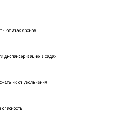
ты от атак дронов
ти диспансеризацию в садах
ржать их от увольнения
я опасность