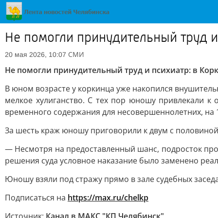
Не помогли принудительный труд и
СМИ
20 мая 2026, 10:07
Не помогли принудительный труд и психиатр: в Кор
В юном возрасте у коркинца уже накопился внушительн
мелкое хулиганство. С тех пор юношу привлекали к 
временного содержания для несовершеннолетних, на 1
За шесть краж юношу приговорили к двум с половиной
— Несмотря на предоставленный шанс, подросток про
решения суда условное наказание было заменено реа
Юношу взяли под стражу прямо в зале судебных засед
Подписаться на
https://max.ru/chelkp
Источник:
Канал в МАКС "КП Челябинск"