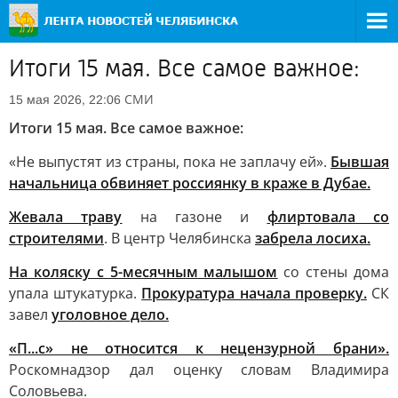
Итоги 15 мая. Все самое важное:
СМИ
15 мая 2026, 22:06
Итоги 15 мая. Все самое важное:
«Не выпустят из страны, пока не заплачу ей».
Бывшая
начальница обвиняет россиянку в краже в Дубае.
Жевала траву
на газоне и
флиртовала со
строителями
. В центр Челябинска
забрела лосиха.
На коляску с 5-месячным малышом
со стены дома
упала штукатурка.
Прокуратура начала проверку.
СК
завел
уголовное дело.
«П...с» не относится к нецензурной брани».
Роскомнадзор дал оценку словам Владимира
Соловьева.