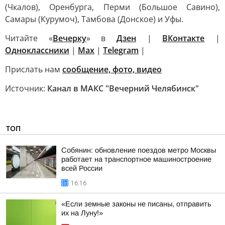
(Чкалов), Оренбурга, Перми (Большое Савино),
Самары (Курумоч), Тамбова (Донское) и Уфы.
Читайте «
Вечерку
» в
Дзен
|
ВКонтакте
|
Одноклассники
|
Max
|
Telegram
|
Прислать нам
сообщение, фото, видео
Источник:
Канал в МАКС "Вечерний Челябинск"
ТОП
Собянин: обновление поездов метро Москвы
работает на транспортное машиностроение
всей России
16:16
«Если земные законы не писаны, отправить
их на Луну!»