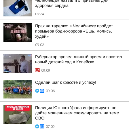
Челябинцам назвали 5 привычек для
здоровья сердца
09:24
Прах на тарелке: в Челябинске пройдет
премьера боди-хоррора «Ешь, молись,
худей»
09:03
Губернатор провел личный прием и посетил
новый детский сад в Копейске
09:09
Сделай шаг к красоте и успеху!
09:06
Полиция Южного Урала информирует: не
дайте мошенникам спекулировать на теме
СВО!
07:09