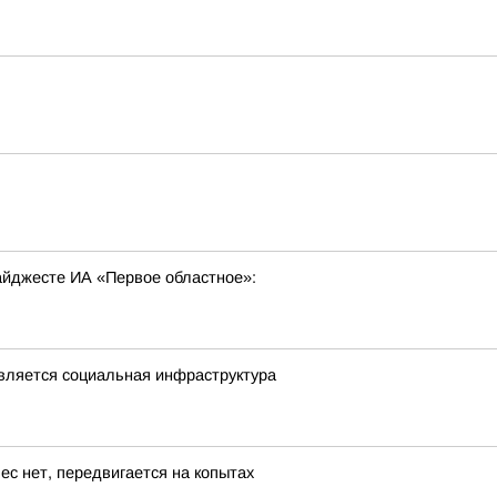
ь
дайджесте ИА «Первое областное»:
овляется социальная инфраструктура
ес нет, передвигается на копытах