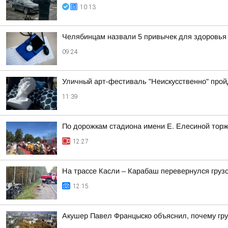
10:13
Челябинцам назвали 5 привычек для здоровья
09:24
Уличный арт-фестиваль "Неискусственно" прой
11:39
По дорожкам стадиона имени Е. Елесиной торж
12:27
На трассе Касли – Карабаш перевернулся груз
12:15
Акушер Павел Францыско объяснил, почему гр