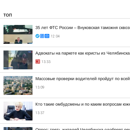
ТОП
35 лет ФТС России – Внуковская таможня сквоз
12:04
Адвокаты на паркете как юристы из Челябинска
13:33
Массовые проверки водителей пройдут по всей
13:09
Кто такие омбудсмены и по каким вопросам юж
13:37
Опрос: треть жителей Челябинска одобряет р