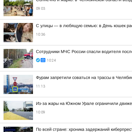
09:03
С улицы — в любящую семью: в День кошек рас
10:36
Сотрудники МЧС России спасли водителя пос
10:24
Фурам запретили соваться на трассы в Челяби
11:13
Из-за жары на Южном Урале ограничили движе
10:09
По всей стране: хроника задержаний киберпрес