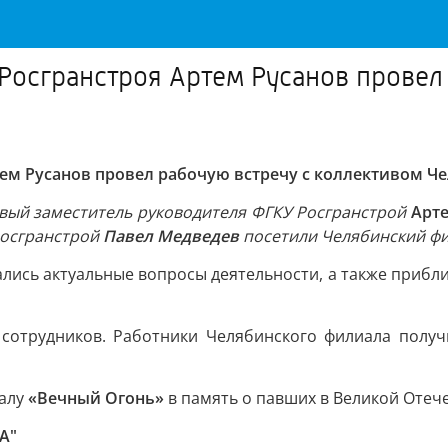
Росгранстроя Артем Русанов провел
ем Русанов провел рабочую встречу с коллективом Ч
рвый заместитель руководителя ФГКУ Росгранстрой
Арт
Росгранстрой
Павел Медведев
посетили Челябинский ф
ались актуальные вопросы деятельности, а также при
сотрудников. Работники Челябинского филиала полу
иалу
«Вечный Огонь»
в память о павших в Великой Отеч
А"