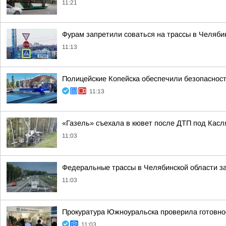
11:21
Фурам запретили соваться на трассы в Челяби
11:13
Полицейские Копейска обеспечили безопаснос
11:13
«Газель» съехала в кювет после ДТП под Касл
11:03
Федеральные трассы в Челябинской области з
11:03
Прокуратура Южноуральска проверила готовнос
11:03