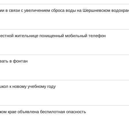
гии в связи с увеличением сброса воды на Шершневском водохр
 местной жительнице похищенный мобильный телефон
вать в фонтан
школ к новому учебному году
ком крае объявлена беспилотная опасность