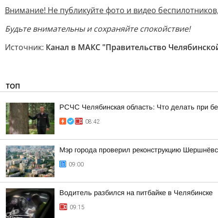
Внимание! Не публикуйте фото и видео беспилотников,
Будьте внимательны и сохраняйте спокойствие!
Источник:
Канал в МАКС "Правительство Челябинско
ТОП
РСЧС Челябинская область: Что делать при б
08:42
Мэр города проверил реконструкцию Шершнёвск
09:00
Водитель разбился на питбайке в Челябинске
09:15