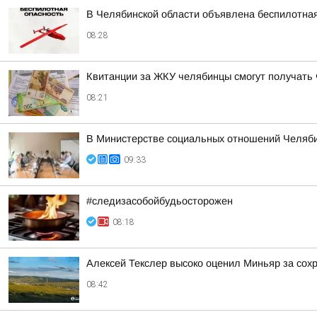
В Челябинской области объявлена беспилотна
08:28
Квитанции за ЖКУ челябинцы смогут получать 
08:21
В Министерстве социальных отношений Челяби
09:33
#следизасобойбудьосторожен
08:18
Алексей Текслер высоко оценил Миньяр за сох
08:42