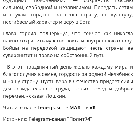
будущими поколениями — сохранить Россию
сильной, свободной и независимой. Передать детям
и внукам гордость за свою страну, её культуру,
несгибаемый характер и веру в Бога.
Глава города подчеркнул, что сейчас как никогда
важно сохранить чувство локтя и внутреннюю опору.
Бойцы на передовой защищают честь страны, её
суверенитет и право на собственный путь.
- В этот праздничный день желаю каждому мира и
благополучия в семье, гордости за родной Челябинск
и нашу страну. Пусть вера в Отечество придаёт силы
для созидательного труда, новых побед и добрых
перемен, - сказал Лошкин.
Читайте нас в
Телеграм
| в
MAX
| в
VK
Источник:
Telegram-канал "Полит74"